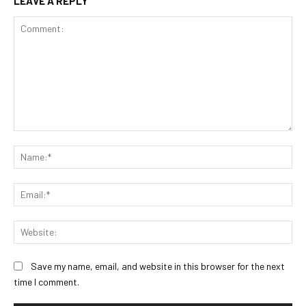
LEAVE A REPLY
Comment:
Na
Ema
Web
Save my name, email, and website in this browser for the next
time I comment.