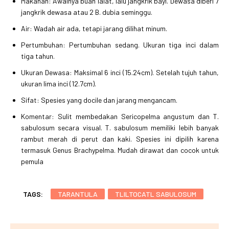
Makanan: Awalnya buah lalat, lalu jangkrik bayi. Dewasa diberi 7
jangkrik dewasa atau 2 B. dubia seminggu.
Air: Wadah air ada, tetapi jarang dilihat minum.
Pertumbuhan: Pertumbuhan sedang. Ukuran tiga inci dalam
tiga tahun.
Ukuran Dewasa: Maksimal 6 inci (15.24cm). Setelah tujuh tahun,
ukuran lima inci (12.7cm).
Sifat: Spesies yang docile dan jarang mengancam.
Komentar: Sulit membedakan Sericopelma angustum dan T.
sabulosum secara visual. T. sabulosum memiliki lebih banyak
rambut merah di perut dan kaki. Spesies ini dipilih karena
termasuk Genus Brachypelma. Mudah dirawat dan cocok untuk
pemula
TAGS:
TARANTULA
TLILTOCATL SABULOSUM