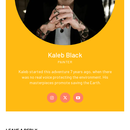
Kaleb Black
PAINTER
Kaleb started this adventure 7 years ago, when there
was no real voice protecting the environment. His
masterpieces promote saving the Earth.