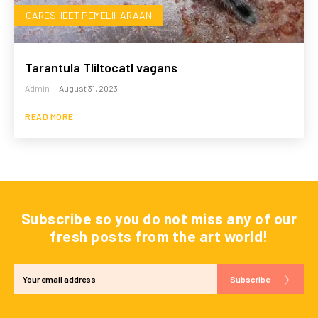
CARESHEET PEMELIHARAAN
Tarantula Tliltocatl vagans
Admin
-
August 31, 2023
READ MORE
Subscribe so you do not miss any of our
fresh posts from the art world!
Subscribe