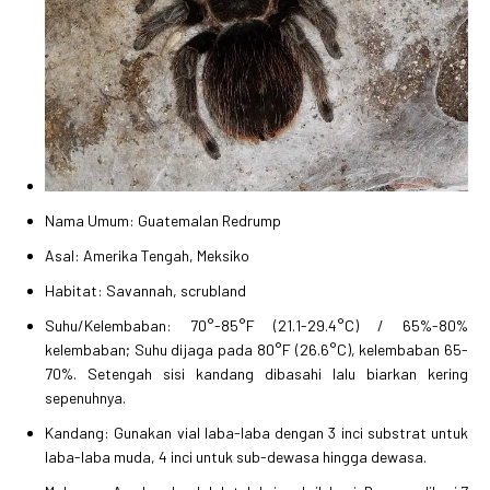
Nama Umum: Guatemalan Redrump
Asal: Amerika Tengah, Meksiko
Habitat: Savannah, scrubland
Suhu/Kelembaban: 70°-85°F (21.1-29.4°C) / 65%-80%
kelembaban; Suhu dijaga pada 80°F (26.6°C), kelembaban 65-
70%. Setengah sisi kandang dibasahi lalu biarkan kering
sepenuhnya.
Kandang: Gunakan vial laba-laba dengan 3 inci substrat untuk
laba-laba muda, 4 inci untuk sub-dewasa hingga dewasa.