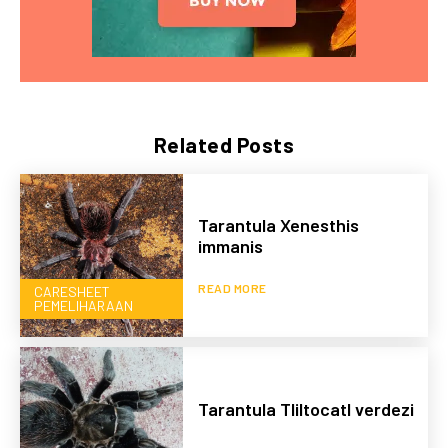
Related Posts
Tarantula Xenesthis
immanis
READ MORE
CARESHEET
PEMELIHARAAN
Tarantula Tliltocatl verdezi