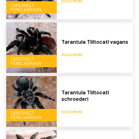
READ MORE
CARESHEET
PEMELIHARAAN
Tarantula Tliltocatl vagans
READ MORE
CARESHEET
PEMELIHARAAN
Tarantula Tliltocatl
schroederi
READ MORE
CARESHEET
PEMELIHARAAN