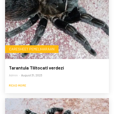
CARESHEET PEMELIHARAAN
Tarantula Tliltocatl verdezi
Admin
-
August 31, 2023
READ MORE