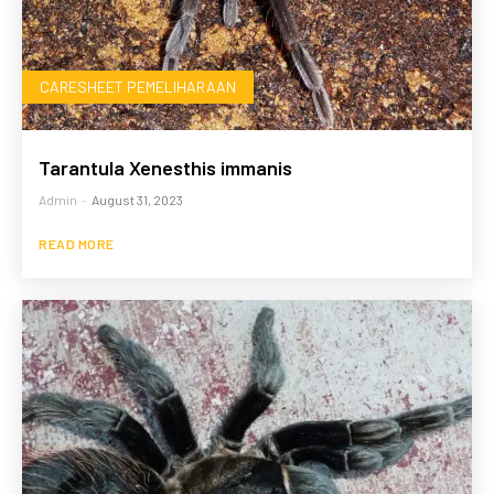
CARESHEET PEMELIHARAAN
Tarantula Xenesthis immanis
Admin
-
August 31, 2023
READ MORE