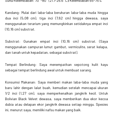
Suhu/Kelembaban: 70°-80° (21.1-26.6°C)/Kelembaban 65-75%
Kandang: Mulai dari laba-laba berukuran laba-laba muda hingga
dua inci (5,08 cm), tiga inci (7,62 cm) hingga dewasa, saya
menggunakan terarium yang memungkinkan setidaknya empat inci
(10,16 cm) substrat.
Substrat: Gunakan empat inci (10,16 cm) substrat. (Saya
menggunakan campuran lumut gambut, vermiculite, serat kelapa,
dan tanah untuk kepadatan, sebagai substrat).
Tempat Berlindung: Saya menempatkan sepotong kulit kayu
sebagai tempat berlindung awal untuk membuat sarang.
Konsumsi Makanan: Saya memberi makan laba-laba muda yang
baru lahir dengan lalat buah, kemudian setelah mencapai ukuran
1/2 inci (1,27 cm), saya memperkenalkan jangkrik kecil. Untuk
Bolivian Black Velvet dewasa, saya memberikan dua ekor kecoa
dubia atau delapan ekor jangkrik dewasa setiap minggu. Spesies
ini, menurut saya, memiliki nafsu makan yang baik.