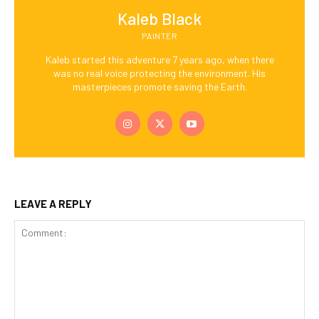
Kaleb Black
PAINTER
Kaleb started this adventure 7 years ago, when there
was no real voice protecting the environment. His
masterpieces promote saving the Earth.
LEAVE A REPLY