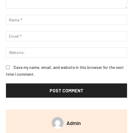
Comment:
Na
Ema
Web
Save my name, email, and website in this browser for the next
time I comment.
Admin