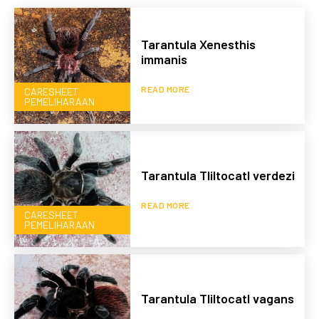
Tarantula Xenesthis
immanis
READ MORE
CARESHEET
PEMELIHARAAN
Tarantula Tliltocatl verdezi
READ MORE
CARESHEET
PEMELIHARAAN
Tarantula Tliltocatl vagans