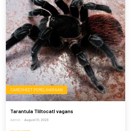
CARESHEET PEMELIHARAAN
Tarantula Tliltocatl vagans
Admin
-
August 31, 2023