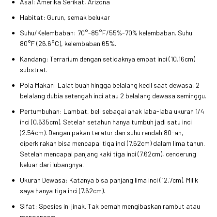
Asal: Amerika Serikat, Arizona
Habitat: Gurun, semak belukar
Suhu/Kelembaban: 70°-85°F/55%-70% kelembaban. Suhu
80°F (26.6°C), kelembaban 65%.
Kandang: Terrarium dengan setidaknya empat inci (10.16cm)
substrat.
Pola Makan: Lalat buah hingga belalang kecil saat dewasa, 2
belalang dubia setengah inci atau 2 belalang dewasa seminggu.
Pertumbuhan: Lambat, beli sebagai anak laba-laba ukuran 1/4
inci (0.635cm). Setelah setahun hanya tumbuh jadi satu inci
(2.54cm). Dengan pakan teratur dan suhu rendah 80-an,
diperkirakan bisa mencapai tiga inci (7.62cm) dalam lima tahun.
Setelah mencapai panjang kaki tiga inci (7.62cm), cenderung
keluar dari lubangnya.
Ukuran Dewasa: Katanya bisa panjang lima inci (12.7cm). Milik
saya hanya tiga inci (7.62cm).
Sifat: Spesies ini jinak. Tak pernah mengibaskan rambut atau
mengancam.