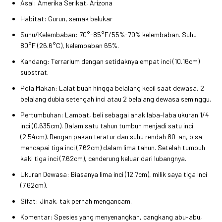
Asal: Amerika Serikat, Arizona
Habitat: Gurun, semak belukar
Suhu/Kelembaban: 70°-85°F/55%-70% kelembaban. Suhu
80°F (26.6°C), kelembaban 65%.
Kandang: Terrarium dengan setidaknya empat inci (10.16cm)
substrat.
Pola Makan: Lalat buah hingga belalang kecil saat dewasa, 2
belalang dubia setengah inci atau 2 belalang dewasa seminggu.
Pertumbuhan: Lambat, beli sebagai anak laba-laba ukuran 1/4
inci (0.635cm). Dalam satu tahun tumbuh menjadi satu inci
(2.54cm). Dengan pakan teratur dan suhu rendah 80-an, bisa
mencapai tiga inci (7.62cm) dalam lima tahun. Setelah tumbuh
kaki tiga inci (7.62cm), cenderung keluar dari lubangnya.
Ukuran Dewasa: Biasanya lima inci (12.7cm), milik saya tiga inci
(7.62cm).
Sifat: Jinak, tak pernah mengancam.
Komentar: Spesies yang menyenangkan, cangkang abu-abu,