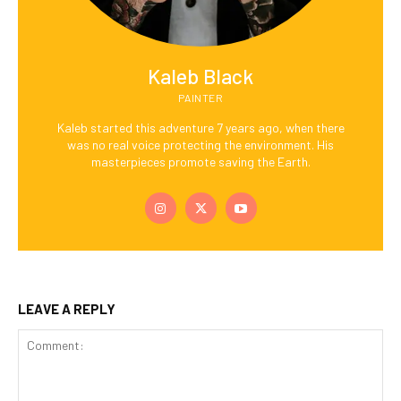
Kaleb Black
PAINTER
Kaleb started this adventure 7 years ago, when there
was no real voice protecting the environment. His
masterpieces promote saving the Earth.
LEAVE A REPLY