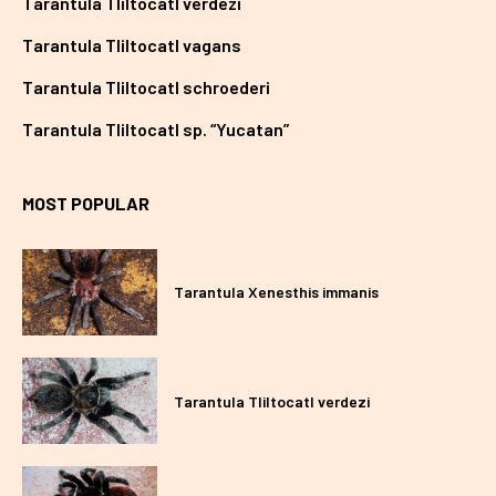
Tarantula Tliltocatl verdezi
Tarantula Tliltocatl vagans
Tarantula Tliltocatl schroederi
Tarantula Tliltocatl sp. “Yucatan”
MOST POPULAR
Tarantula Xenesthis immanis
Tarantula Tliltocatl verdezi