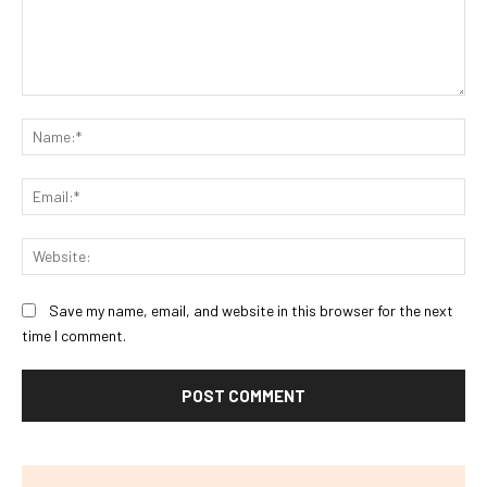
Comment:
Na
Ema
Web
Save my name, email, and website in this browser for the next
time I comment.