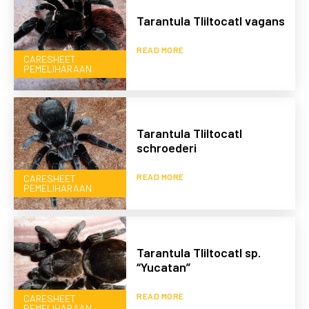
Tarantula Tliltocatl vagans
READ MORE
CARESHEET
PEMELIHARAAN
Tarantula Tliltocatl
schroederi
READ MORE
CARESHEET
PEMELIHARAAN
Tarantula Tliltocatl sp.
“Yucatan”
READ MORE
CARESHEET
PEMELIHARAAN