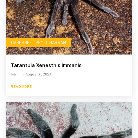
CARESHEET PEMELIHARAAN
Tarantula Xenesthis immanis
Admin
-
August 31, 2023
READ MORE