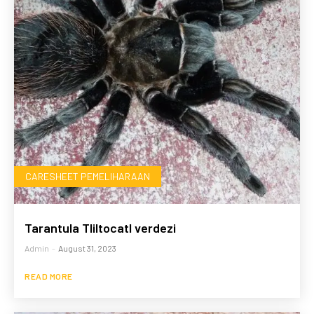
CARESHEET PEMELIHARAAN
Tarantula Tliltocatl verdezi
Admin
-
August 31, 2023
READ MORE