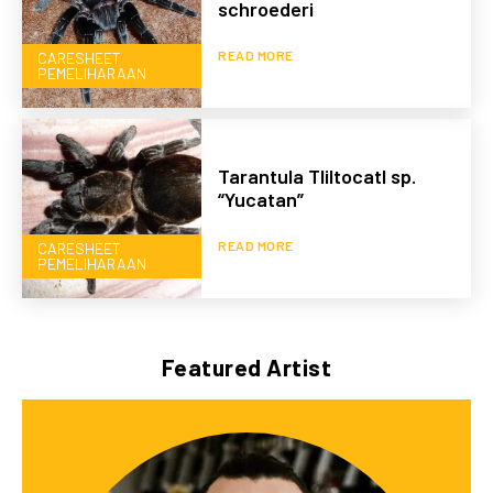
schroederi
READ MORE
CARESHEET
PEMELIHARAAN
Tarantula Tliltocatl sp.
“Yucatan”
READ MORE
CARESHEET
PEMELIHARAAN
Featured Artist