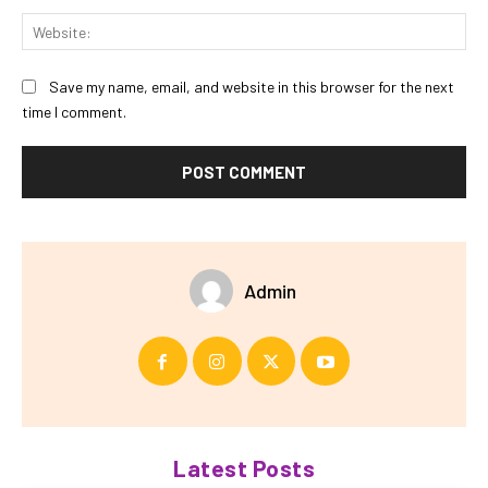
Web
Save my name, email, and website in this browser for the next
time I comment.
Admin
Latest Posts