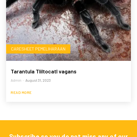
CARESHEET PEMELIHARAAN
Tarantula Tliltocatl vagans
Admin
-
August 31, 2023
READ MORE
Subscribe so you do not miss any of our