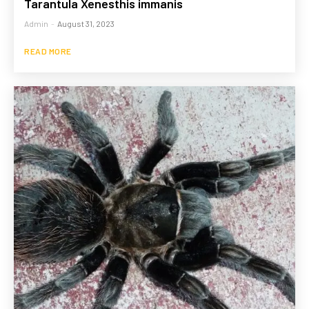
Tarantula Xenesthis immanis
Admin
-
August 31, 2023
READ MORE