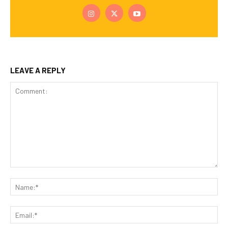
LEAVE A REPLY
Comment:
Na
Ema