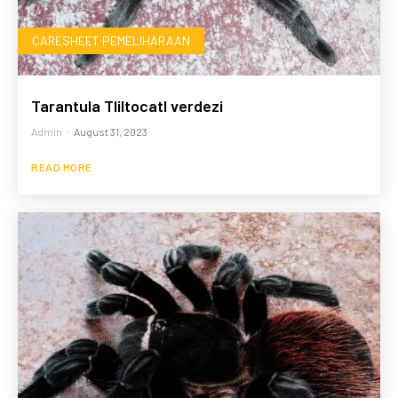
CARESHEET PEMELIHARAAN
Tarantula Tliltocatl verdezi
Admin
-
August 31, 2023
READ MORE