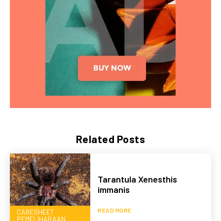
Related Posts
Tarantula Xenesthis
immanis
READ MORE
CARESHEET
PEMELIHARAAN