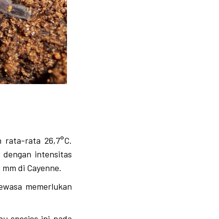
 rata-rata 26,7°C.
 dengan intensitas
00 mm di Cayenne.
 dewasa memerlukan
u spesies ini pada