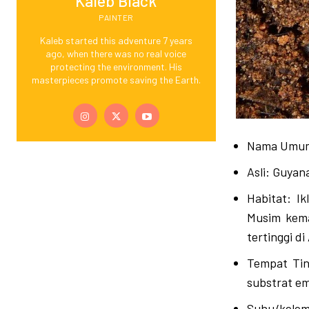
Kaleb Black
PAINTER
Kaleb started this adventure 7 years
ago, when there was no real voice
protecting the environment. His
masterpieces promote saving the Earth.
Nama Umum
Asli: Guyan
Habitat: I
Musim kema
tertinggi d
Tempat Tin
substrat e
Suhu/kelem