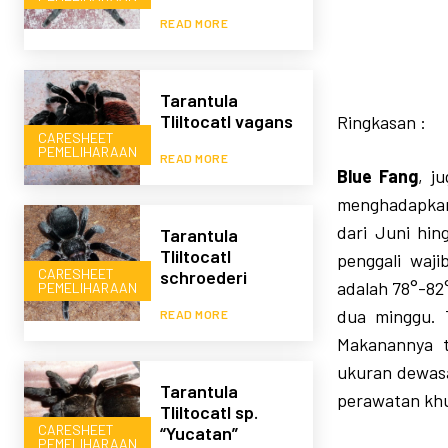
READ MORE
Tarantula
Tliltocatl vagans
Ringkasan :
CARESHEET
PEMELIHARAAN
READ MORE
Blue Fang
, j
menghadapkan
dari Juni hin
Tarantula
Tliltocatl
penggali waj
CARESHEET
schroederi
adalah 78°-82
PEMELIHARAAN
dua minggu. 
READ MORE
Makanannya t
ukuran dewasa
Tarantula
perawatan khu
Tliltocatl sp.
CARESHEET
“Yucatan”
PEMELIHARAAN