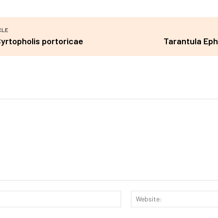
CLE
yrtopholis portoricae
Tarantula Ep
Email:*