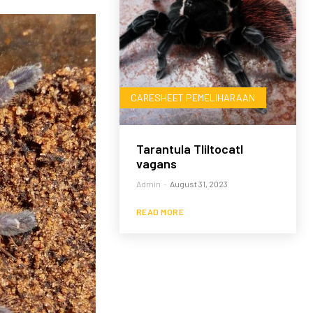
CARESHEET PEMELIHARAAN
Tarantula Tliltocatl
vagans
Admin
-
August 31, 2023
READ MORE