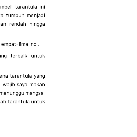
beli tarantula ini
eka tumbuh menjadi
ran rendah hingga
.
empat-lima inci.
ang terbaik untuk
rena tarantula yang
li wajib saya makan
n menunggu mangsa.
lah tarantula untuk