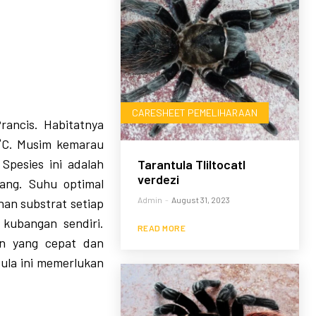
CARESHEET PEMELIHARAAN
Prancis. Habitatnya
7°C. Musim kemarau
 Spesies ini adalah
Tarantula Tliltocatl
verdezi
ang. Suhu optimal
Admin
-
August 31, 2023
an substrat setiap
kubangan sendiri.
READ MORE
an yang cepat dan
ula ini memerlukan