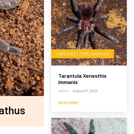
CARESHEET PEMELIHARAAN
Tarantula Xenesthis
immanis
Admin
-
August 31, 2023
READ MORE
athus