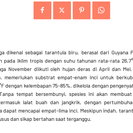
uga dikenal sebagai tarantula biru, berasal dari Guyana 
 pada iklim tropis dengan suhu tahunan rata-rata 26,
gga November diikuti oleh hujan deras di April dan Mei.
ib, memerlukan substrat empat-enam inci untuk berkub
°F dengan kelembapan 75-85%, dikelola dengan pengenyah
Tanpa tempat bersembunyi, spesies ini akan membuat 
ermasuk lalat buah dan jangkrik, dengan pertumbuh
 dapat mencapai empat-lima inci. Meskipun indah, tarant
sus dan sikap bertahan saat terganggu.