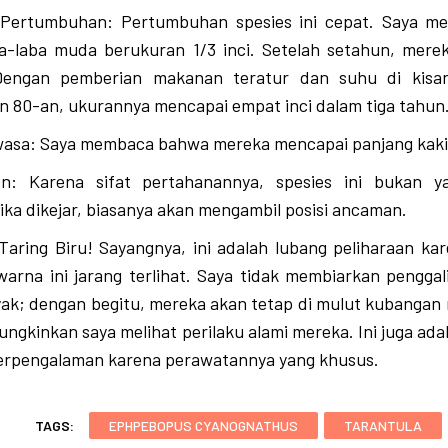
Pertumbuhan: Pertumbuhan spesies ini cepat. Saya mem
ba-laba muda berukuran 1/3 inci. Setelah setahun, mer
Dengan pemberian makanan teratur dan suhu di kisa
 80-an, ukurannya mencapai empat inci dalam tiga tahun
asa: Saya membaca bahwa mereka mencapai panjang kaki 
: Karena sifat pertahanannya, spesies ini bukan y
ika dikejar, biasanya akan mengambil posisi ancaman.
aring Biru! Sayangnya, ini adalah lubang peliharaan ka
arna ini jarang terlihat. Saya tidak membiarkan pengga
nyak; dengan begitu, mereka akan tetap di mulut kubanga
ungkinkan saya melihat perilaku alami mereka. Ini juga ada
erpengalaman karena perawatannya yang khusus.
TAGS:
EPHPEBOPUS CYANOGNATHUS
TARANTULA