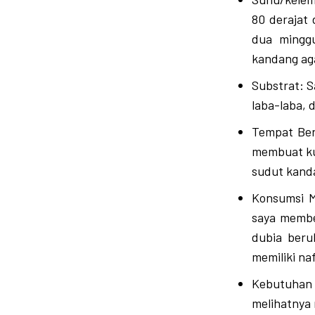
80 derajat
dua minggu
kandang ag
Substrat: S
laba-laba, 
Tempat Ber
membuat kub
sudut kand
Konsumsi M
saya membe
dubia beru
memiliki na
Kebutuhan 
melihatnya