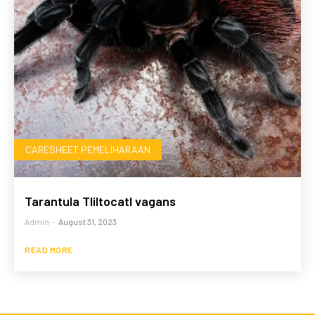
CARESHEET PEMELIHARAAN
Tarantula Tliltocatl vagans
Admin
-
August 31, 2023
READ MORE