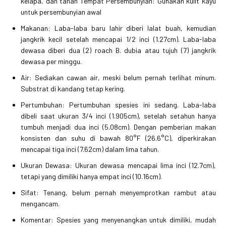
kelapa, dan tanah Tempat Persembunyian: Gunakan kulit kayu
untuk persembunyian awal
Makanan: Laba-laba baru lahir diberi lalat buah, kemudian
jangkrik kecil setelah mencapai 1/2 inci (1.27cm). Laba-laba
dewasa diberi dua (2) roach B. dubia atau tujuh (7) jangkrik
dewasa per minggu.
Air: Sediakan cawan air, meski belum pernah terlihat minum.
Substrat di kandang tetap kering.
Pertumbuhan: Pertumbuhan spesies ini sedang. Laba-laba
dibeli saat ukuran 3/4 inci (1.905cm), setelah setahun hanya
tumbuh menjadi dua inci (5.08cm). Dengan pemberian makan
konsisten dan suhu di bawah 80°F (26.6°C), diperkirakan
mencapai tiga inci (7.62cm) dalam lima tahun.
Ukuran Dewasa: Ukuran dewasa mencapai lima inci (12.7cm),
tetapi yang dimiliki hanya empat inci (10.16cm).
Sifat: Tenang, belum pernah menyemprotkan rambut atau
mengancam.
Komentar: Spesies yang menyenangkan untuk dimiliki, mudah