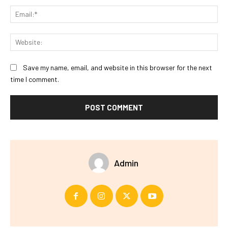
Ema
Web
Save my name, email, and website in this browser for the next
time I comment.
Admin