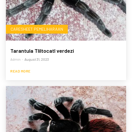
CARESHEET PEMELIHARAAN
Tarantula Tliltocatl verdezi
Admin
-
August 31, 2023
READ MORE