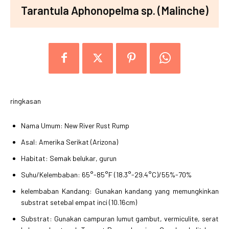
Tarantula Aphonopelma sp. (Malinche)
ringkasan
Nama Umum: New River Rust Rump
Asal: Amerika Serikat (Arizona)
Habitat: Semak belukar, gurun
Suhu/Kelembaban: 65°-85°F (18.3°-29.4°C)/55%-70%
kelembaban Kandang: Gunakan kandang yang memungkinkan
substrat setebal empat inci (10.16cm)
Substrat: Gunakan campuran lumut gambut, vermiculite, serat