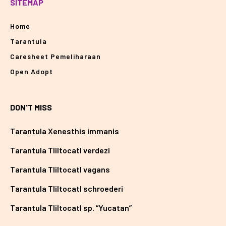
SITEMAP
Home
Tarantula
Caresheet Pemeliharaan
Open Adopt
DON'T MISS
Tarantula Xenesthis immanis
Tarantula Tliltocatl verdezi
Tarantula Tliltocatl vagans
Tarantula Tliltocatl schroederi
Tarantula Tliltocatl sp. “Yucatan”