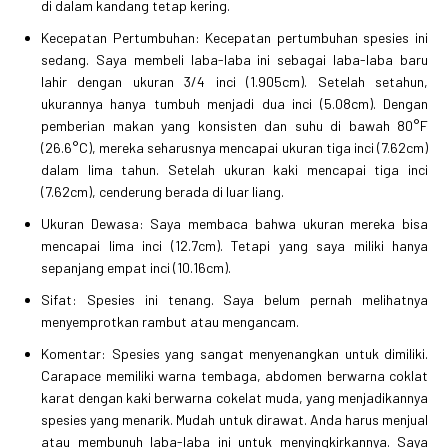
di dalam kandang tetap kering.
Kecepatan Pertumbuhan: Kecepatan pertumbuhan spesies ini
sedang. Saya membeli laba-laba ini sebagai laba-laba baru
lahir dengan ukuran 3/4 inci (1.905cm). Setelah setahun,
ukurannya hanya tumbuh menjadi dua inci (5.08cm). Dengan
pemberian makan yang konsisten dan suhu di bawah 80°F
(26.6°C), mereka seharusnya mencapai ukuran tiga inci (7.62cm)
dalam lima tahun. Setelah ukuran kaki mencapai tiga inci
(7.62cm), cenderung berada di luar liang.
Ukuran Dewasa: Saya membaca bahwa ukuran mereka bisa
mencapai lima inci (12.7cm). Tetapi yang saya miliki hanya
sepanjang empat inci (10.16cm).
Sifat: Spesies ini tenang. Saya belum pernah melihatnya
menyemprotkan rambut atau mengancam.
Komentar: Spesies yang sangat menyenangkan untuk dimiliki.
Carapace memiliki warna tembaga, abdomen berwarna coklat
karat dengan kaki berwarna cokelat muda, yang menjadikannya
spesies yang menarik. Mudah untuk dirawat. Anda harus menjual
atau membunuh laba-laba ini untuk menyingkirkannya. Saya