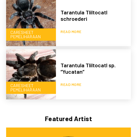
Tarantula Tliltocatl
schroederi
READ MORE
CARESHEET
PEMELIHARAAN
Tarantula Tliltocatl sp.
“Yucatan”
READ MORE
CARESHEET
PEMELIHARAAN
Featured Artist