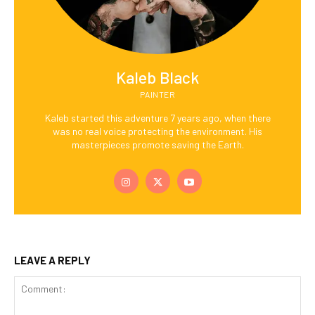
Kaleb Black
PAINTER
Kaleb started this adventure 7 years ago, when there
was no real voice protecting the environment. His
masterpieces promote saving the Earth.
LEAVE A REPLY