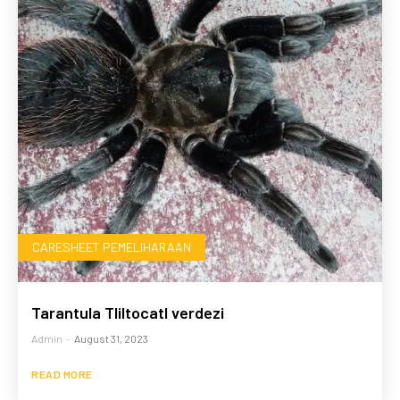
CARESHEET PEMELIHARAAN
Tarantula Tliltocatl verdezi
Admin
-
August 31, 2023
READ MORE