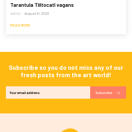
Tarantula Tliltocatl vagans
Admin
-
August 31, 2023
READ MORE
Subscribe so you do not miss any of our
fresh posts from the art world!
Subscribe