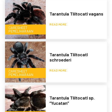
Tarantula Tliltocatl vagans
READ MORE
CARESHEET
PEMELIHARAAN
Tarantula Tliltocatl
schroederi
READ MORE
CARESHEET
PEMELIHARAAN
Tarantula Tliltocatl sp.
“Yucatan”