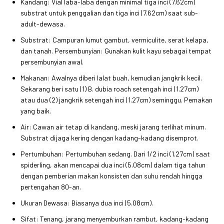
Kandang: Vial laba-laba dengan minimal tiga inci (7.62cm)
substrat untuk penggalian dan tiga inci (7.62cm) saat sub-
adult-dewasa.
Substrat: Campuran lumut gambut, vermiculite, serat kelapa,
dan tanah. Persembunyian: Gunakan kulit kayu sebagai tempat
persembunyian awal.
Makanan: Awalnya diberi lalat buah, kemudian jangkrik kecil.
Sekarang beri satu (1) B. dubia roach setengah inci (1.27cm)
atau dua (2) jangkrik setengah inci (1.27cm) seminggu. Pemakan
yang baik.
Air: Cawan air tetap di kandang, meski jarang terlihat minum.
Substrat dijaga kering dengan kadang-kadang disemprot.
Pertumbuhan: Pertumbuhan sedang. Dari 1/2 inci (1.27cm) saat
spiderling, akan mencapai dua inci (5.08cm) dalam tiga tahun
dengan pemberian makan konsisten dan suhu rendah hingga
pertengahan 80-an.
Ukuran Dewasa: Biasanya dua inci (5.08cm).
Sifat: Tenang, jarang menyemburkan rambut, kadang-kadang