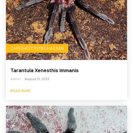
CARESHEET PEMELIHARAAN
Tarantula Xenesthis immanis
Admin
-
August 31, 2023
READ MORE