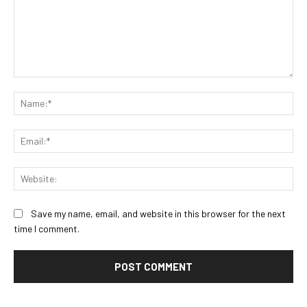
Comment:
Na
Ema
Web
Save my name, email, and website in this browser for the next
time I comment.