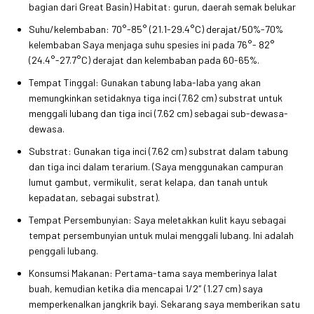
bagian dari Great Basin) Habitat: gurun, daerah semak belukar
Suhu/kelembaban: 70°-85° (21.1-29.4°C) derajat/50%-70%
kelembaban Saya menjaga suhu spesies ini pada 76°- 82°
(24.4°-27.7°C) derajat dan kelembaban pada 60-65%.
Tempat Tinggal: Gunakan tabung laba-laba yang akan
memungkinkan setidaknya tiga inci (7.62 cm) substrat untuk
menggali lubang dan tiga inci (7.62 cm) sebagai sub-dewasa-
dewasa.
Substrat: Gunakan tiga inci (7.62 cm) substrat dalam tabung
dan tiga inci dalam terarium. (Saya menggunakan campuran
lumut gambut, vermikulit, serat kelapa, dan tanah untuk
kepadatan, sebagai substrat).
Tempat Persembunyian: Saya meletakkan kulit kayu sebagai
tempat persembunyian untuk mulai menggali lubang. Ini adalah
penggali lubang.
Konsumsi Makanan: Pertama-tama saya memberinya lalat
buah, kemudian ketika dia mencapai 1/2″ (1.27 cm) saya
memperkenalkan jangkrik bayi. Sekarang saya memberikan satu