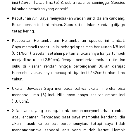
inci (2.54cm) atau lima (5) B. dubia roaches seminggu. Spesies
ini bukan pemakan yang agresif.
Kebutuhan Air: Saya menyediakan wadah air di dalam kandang.
Belum pernah terlihat minum. Substrat di dalam kandang dijaga
tetap kering.
Kecepatan Pertumbuhan: Pertumbuhan spesies ini lambat.
Saya membeli tarantula ini sebagai spesimen berukuran 1/8 inci
(0.3175cm). Setelah setahun pertama, ukurannya hanya tumbuh
menjadi satu inci (2.54cm). Dengan pemberian makan rutin dan
suhu di kisaran rendah hingga pertengahan 80-an derajat
Fahrenheit, ukurannya mencapai tiga inci (7.62cm) dalam lima
tahun.
Ukuran Dewasa: Saya membaca bahwa ukuran mereka bisa
mencapai lima (5) inci. Milik saya hanya sekitar empat inci
(10.16cm).
Sifat: Jenis yang tenang. Tidak pernah menyemburkan rambut
atau ancaman. Terkadang saat saya membuka kandang, dia
akan masuk ke tempat persembunyian, tetapi saya tidak
menganggapnya sebagai jenis yang mudah kaget. Hampir