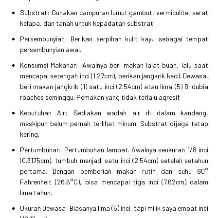
Substrat: Gunakan campuran lumut gambut, vermiculite, serat
kelapa, dan tanah untuk kepadatan substrat.
Persembunyian: Berikan serpihan kulit kayu sebagai tempat
persembunyian awal.
Konsumsi Makanan: Awalnya beri makan lalat buah, lalu saat
mencapai setengah inci (1.27cm), berikan jangkrik kecil. Dewasa,
beri makan jangkrik (1) satu inci (2.54cm) atau lima (5) B. dubia
roaches seminggu. Pemakan yang tidak terlalu agresif.
Kebutuhan Air: Sediakan wadah air di dalam kandang,
meskipun belum pernah terlihat minum. Substrat dijaga tetap
kering.
Pertumbuhan: Pertumbuhan lambat. Awalnya seukuran 1/8 inci
(0.3175cm), tumbuh menjadi satu inci (2.54cm) setelah setahun
pertama. Dengan pemberian makan rutin dan suhu 80°
Fahrenheit (26.6°C), bisa mencapai tiga inci (7.62cm) dalam
lima tahun.
Ukuran Dewasa: Biasanya lima (5) inci, tapi milik saya empat inci