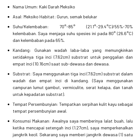
Nama Umum: Kaki Darah Meksiko
Asal: Meksiko Habitat: Gurun, semak belukar
Suhu/Kelembaban: 70°-85° (21.1°-29.4°C)/55%-70%
kelembaban. Saya menjaga suhu spesies ini pada 80° (26.6°C)
dan kelembaban pada 65%.
Kandang: Gunakan wadah laba-laba yang memungkinkan
setidaknya tiga inci (7.62cm) substrat untuk penggalian dan
empat inci (10.16cm) saat sub-dewasa dan dewasa.
Substrat: Saya menggunakan tiga inci (7.62cm) substrat dalam
wadah dan empat inci di kandang. (Saya menggunakan
campuran lumut gambut, vermiculite, serat kelapa, dan tanah
untuk kepadatan substrat).
Tempat Persembunyian: Tempatkan serpihan kulit kayu sebagai
tempat persembunyian awal.
Konsumsi Makanan: Awalnya saya memberinya lalat buah, lalu
ketika mencapai setengah inci (1.27cm), saya memperkenalkan
jangkrik kecil. Sekarang saya memberi jangkrik dewasa (1) satu