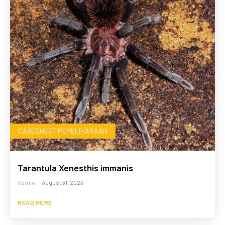
CARESHEET PEMELIHARAAN
Tarantula Xenesthis immanis
Admin
-
August 31, 2023
READ MORE