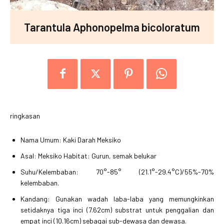
Tarantula Aphonopelma bicoloratum
ringkasan
Nama Umum: Kaki Darah Meksiko
Asal: Meksiko Habitat: Gurun, semak belukar
Suhu/Kelembaban: 70°-85° (21.1°-29.4°C)/55%-70%
kelembaban.
Kandang: Gunakan wadah laba-laba yang memungkinkan
setidaknya tiga inci (7.62cm) substrat untuk penggalian dan
empat inci (10.16cm) sebagai sub-dewasa dan dewasa.