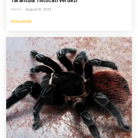
Tarantula Tliltocatl verdezi
Admin
-
August 31, 2023
READ MORE