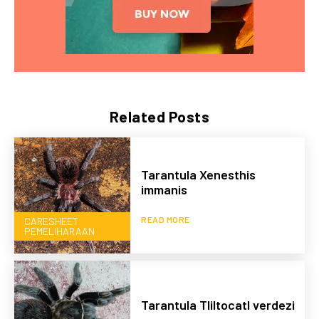
Related Posts
Tarantula Xenesthis
immanis
READ MORE
CARESHEET
PEMELIHARAAN
Tarantula Tliltocatl verdezi