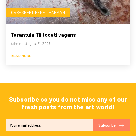
CARESHEET PEMELIHARAAN
Tarantula Tliltocatl vagans
Admin
-
August 31, 2023
READ MORE
Subscribe so you do not miss any of our
fresh posts from the art world!
Subscribe