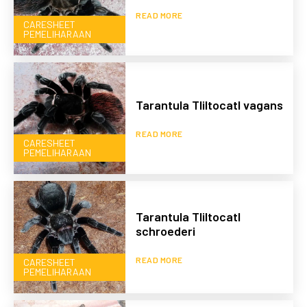
READ MORE
CARESHEET
PEMELIHARAAN
Tarantula Tliltocatl vagans
READ MORE
CARESHEET
PEMELIHARAAN
Tarantula Tliltocatl
schroederi
READ MORE
CARESHEET
PEMELIHARAAN