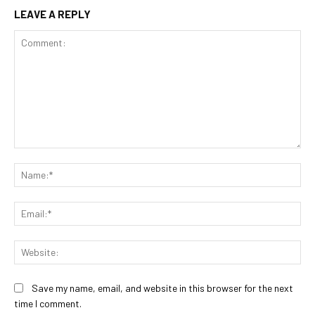
LEAVE A REPLY
Comment:
Na
Ema
Web
Save my name, email, and website in this browser for the next
time I comment.