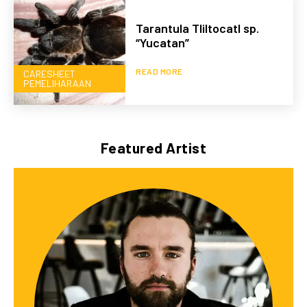
Tarantula Tliltocatl sp.
“Yucatan”
READ MORE
CARESHEET
PEMELIHARAAN
Featured Artist